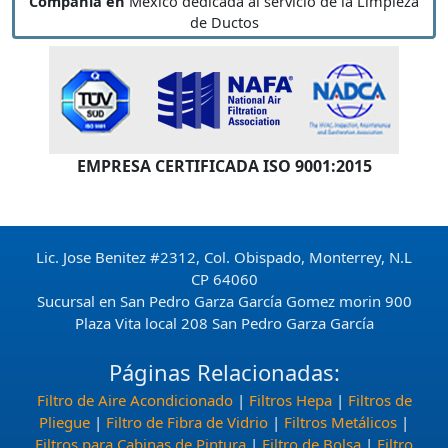
Compañía en
México dedicada al servicio de la Limpieza
de Ductos
EMPRESA CERTIFICADA ISO 9001:2015
Lic. Jose Benitez #2312, Col. Obispado, Monterrey, N.L
CP 64060
Sucursal en San Pedro Garza García Gomez morin 900
Plaza Vita local 208 San Pedro Garza García
Páginas Relacionadas:
Filtro de Aire Acondicionado
|
Filtros Hepa
|
Filtros de
Pliegue
|
Filtro de Fibra de Vidrio
|
Filtros Metálicos
|
Filtros para Cabinas de Pintura
|
Filtro de Bolsa
|
Filtro